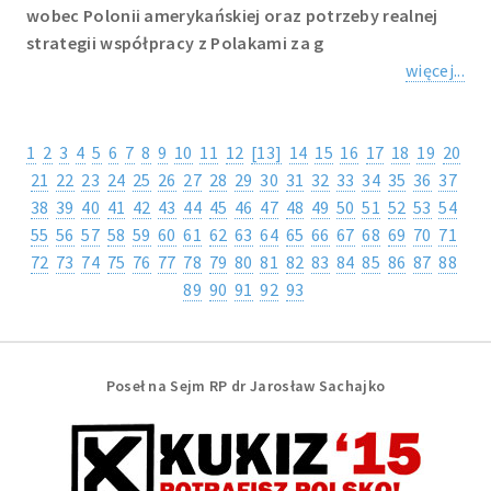
wobec Polonii amerykańskiej oraz potrzeby realnej
strategii współpracy z Polakami za g
więcej...
1
2
3
4
5
6
7
8
9
10
11
12
[13]
14
15
16
17
18
19
20
21
22
23
24
25
26
27
28
29
30
31
32
33
34
35
36
37
38
39
40
41
42
43
44
45
46
47
48
49
50
51
52
53
54
55
56
57
58
59
60
61
62
63
64
65
66
67
68
69
70
71
72
73
74
75
76
77
78
79
80
81
82
83
84
85
86
87
88
89
90
91
92
93
Poseł na Sejm RP dr Jarosław Sachajko