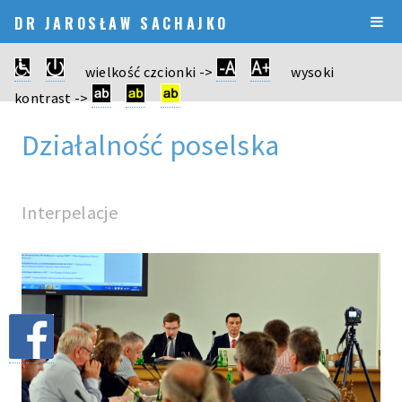
DR JAROSŁAW SACHAJKO
wielkość czcionki ->
wysoki
kontrast ->
Działalność poselska
Interpelacje