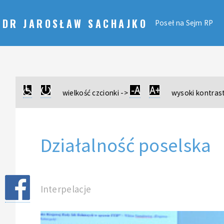
DR JAROSŁAW SACHAJKO
Poseł na Sejm RP
wielkość czcionki ->
wysoki kontrast
Działalność poselska
Interpelacje