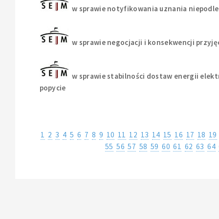
w sprawie notyfikowania uznania niepodleg
w sprawie negocjacji i konsekwencji prz
w sprawie stabilności dostaw energii ele
popycie
1
2
3
4
5
6
7
8
9
10
11
12
13
14
15
16
17
18
19
55
56
57
58
59
60
61
62
63
64