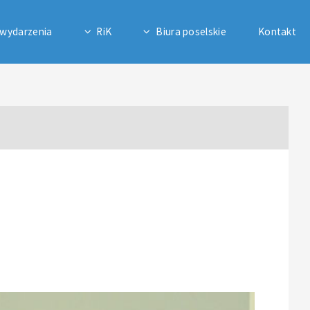
 wydarzenia
RiK
Biura poselskie
Kontakt