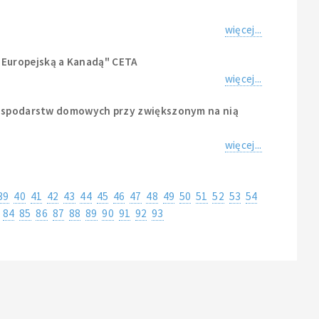
więcej...
 Europejską a Kanadą" CETA
więcej...
i gospodarstw domowych przy zwiększonym na nią
więcej...
39
40
41
42
43
44
45
46
47
48
49
50
51
52
53
54
84
85
86
87
88
89
90
91
92
93