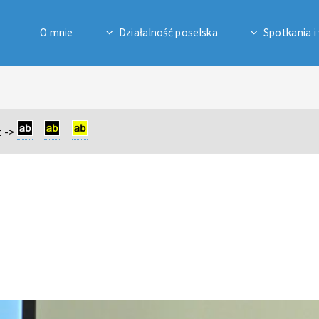
O mnie
Działalność poselska
Spotkania i
 ->