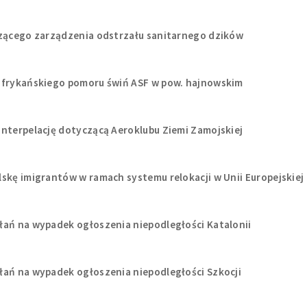
czącego zarządzenia odstrzału sanitarnego dzików
 afrykańskiego pomoru świń ASF w pow. hajnowskim
interpelację dotyczącą Aeroklubu Ziemi Zamojskiej
skę imigrantów w ramach systemu relokacji w Unii Europejskiej
łań na wypadek ogłoszenia niepodległości Katalonii
łań na wypadek ogłoszenia niepodległości Szkocji