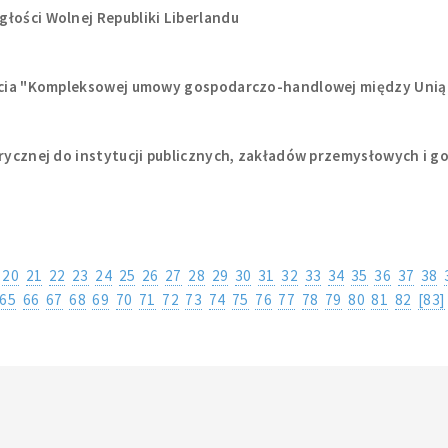
łości Wolnej Republiki Liberlandu
yjęcia "Kompleksowej umowy gospodarczo-handlowej między Unią
ktrycznej do instytucji publicznych, zakładów przemysłowych 
20
21
22
23
24
25
26
27
28
29
30
31
32
33
34
35
36
37
38
65
66
67
68
69
70
71
72
73
74
75
76
77
78
79
80
81
82
[83]