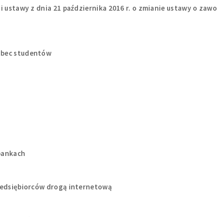
i ustawy z dnia 21 października 2016 r. o zmianie ustawy o zaw
obec studentów
bankach
zedsiębiorców drogą internetową