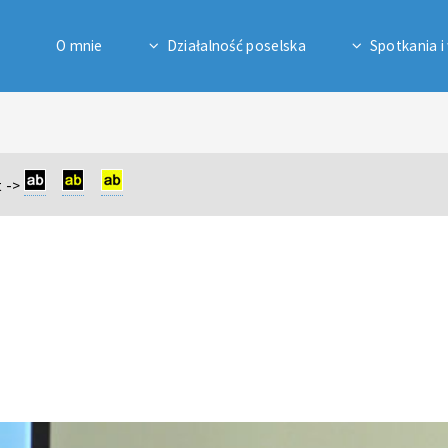
O mnie
Działalność poselska
Spotkania i
 ->