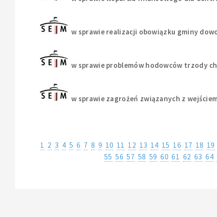
w sprawie realizacji obowiązku gminy dowo
w sprawie problemów hodowców trzody chl
w sprawie zagrożeń związanych z wejście
1
2
3
4
5
6
7
8
9
10
11
12
13
14
15
16
17
18
19
55
56
57
58
59
60
61
62
63
64