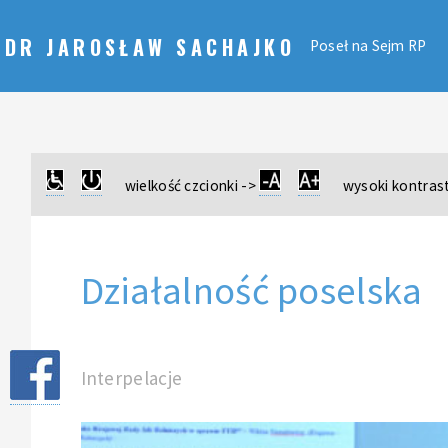
DR JAROSŁAW SACHAJKO
Poseł na Sejm RP
wielkość czcionki ->
wysoki kontrast
Działalność poselska
Interpelacje