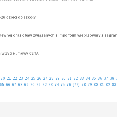
zu dzieci do szkoły
ewnej oraz obaw związanych z importem wieprzowiny z zagran
m w życie umowy CETA
20
21
22
23
24
25
26
27
28
29
30
31
32
33
34
35
36
37
38
65
66
67
68
69
70
71
72
73
74
75
76
[77]
78
79
80
81
82
83