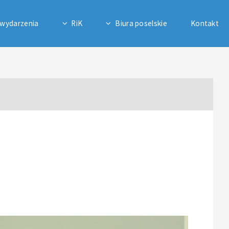
 wydarzenia
RiK
Biura poselskie
Kontakt