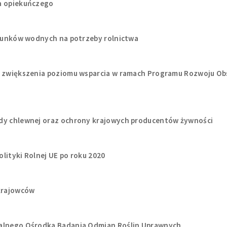
ia opiekuńczego
tosunków wodnych na potrzeby rolnictwa
ub zwiększenia poziomu wsparcia w ramach Programu Rozwoju Ob
ody chlewnej oraz ochrony krajowych producentów żywności
lityki Rolnej UE po roku 2020
okrajowców
ralnego Ośrodka Badania Odmian Roślin Uprawnych