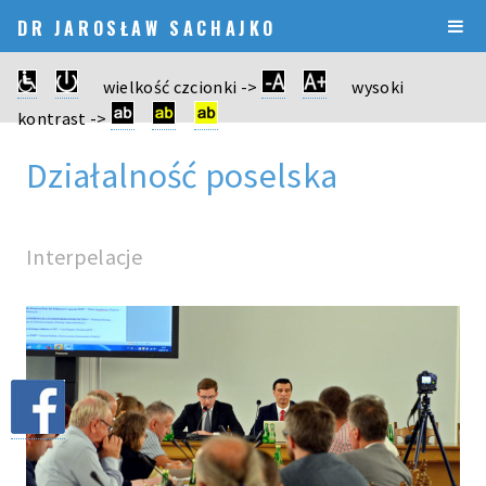
DR JAROSŁAW SACHAJKO
wielkość czcionki ->
wysoki
kontrast ->
Działalność poselska
Interpelacje