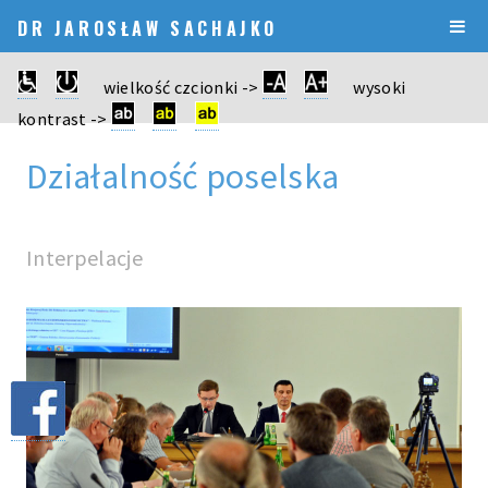
DR JAROSŁAW SACHAJKO
wielkość czcionki ->
wysoki
kontrast ->
Działalność poselska
Interpelacje