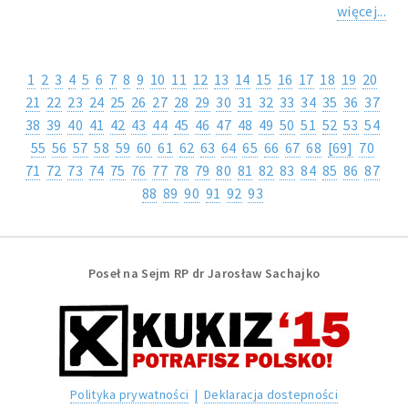
więcej...
1
2
3
4
5
6
7
8
9
10
11
12
13
14
15
16
17
18
19
20
21
22
23
24
25
26
27
28
29
30
31
32
33
34
35
36
37
38
39
40
41
42
43
44
45
46
47
48
49
50
51
52
53
54
55
56
57
58
59
60
61
62
63
64
65
66
67
68
[69]
70
71
72
73
74
75
76
77
78
79
80
81
82
83
84
85
86
87
88
89
90
91
92
93
Poseł na Sejm RP dr Jarosław Sachajko
Polityka prywatności
|
Deklaracja dostepności