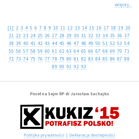
więcej...
[1]
2
3
4
5
6
7
8
9
10
11
12
13
14
15
16
17
18
19
20
21
22
23
24
25
26
27
28
29
30
31
32
33
34
35
36
37
38
39
40
41
42
43
44
45
46
47
48
49
50
51
52
53
54
55
56
57
58
59
60
61
62
63
64
65
66
67
68
69
70
71
72
73
74
75
76
77
78
79
80
81
82
83
84
85
86
87
88
89
90
91
92
93
Poseł na Sejm RP dr Jarosław Sachajko
Polityka prywatności
|
Deklaracja dostepności