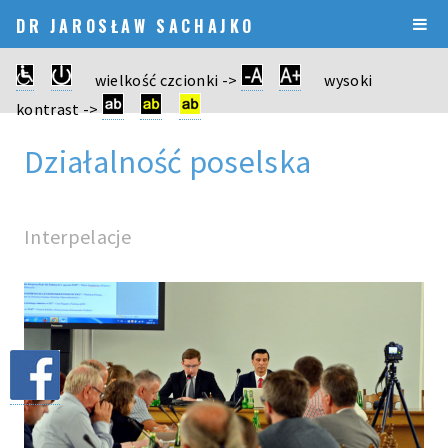
DR JAROSŁAW SACHAJKO
wielkość czcionki ->
wysoki
kontrast ->
Działalność poselska
Interpelacje